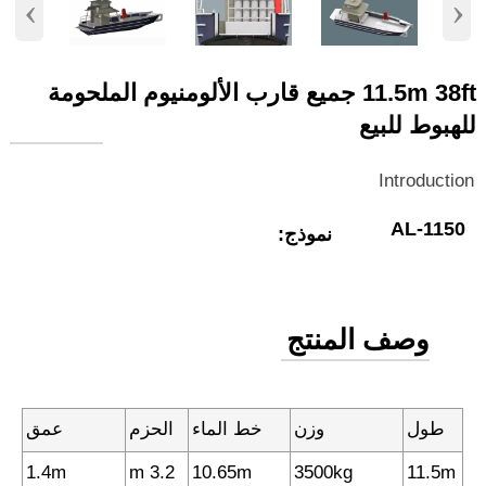
‹
›
11.5m 38ft جميع قارب الألومنيوم الملحومة
للهبوط للبيع
Introduction
AL-1150
نموذج:
وصف المنتج
طول
وزن
خط الماء
الحزم
عمق
1.4m
3.2 m
10.65m
3500kg
11.5m