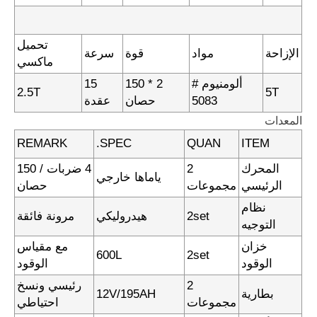
تحميل
الإزاحة
مواد
قوة
سرعة
ماكسي
ألومنيوم #
2 * 150
15
2.5T
5T
5083
حصان
عقدة
المعدات
REMARK
SPEC.
QUAN
ITEM
المحرك
2
4 ضربات / 150
ياماها خارجي
الرئيسي
مجموعات
حصان
نظام
2set
هيدروليكي
مرونة فائقة
التوجيه
خزان
مع مقياس
600L
2set
الوقود
الوقود
2
رئيسي ونسخ
بطارية
12V/195AH
مجموعات
احتياطي