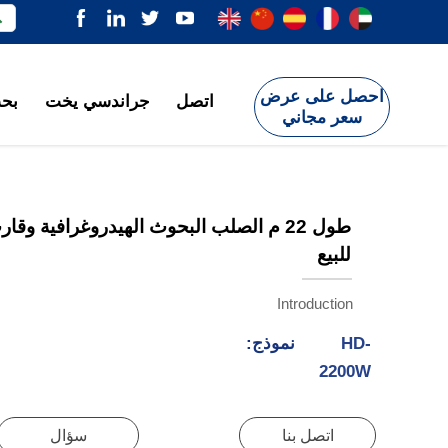

احصل على عرض
اتصل
جراندسي يخت
بحث
سعر مجاني
طول 22 م الصلب البحوث الهيدروغرافية وق
للبيع
Introduction
HD-
نموذج:
2200W
اتصل بنا
سؤال