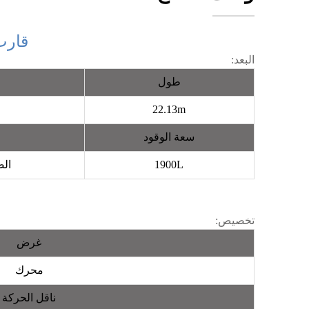
قارب مس
البعد:
طول
22.13m
سعة الوقود
1900L
الص
تخصيص:
غرض
محرك
ناقل الحركة