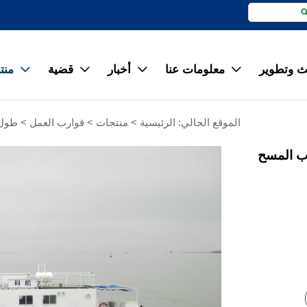
 وتطوير
معلومات عنا
أخبار
قضية
منت




الموقع الحالي:
الرئيسية
>
منتجات
>
قوارب العمل
>
طول 22 م الصلب البحوث الهيدروغرافية وقار
ارب المسح