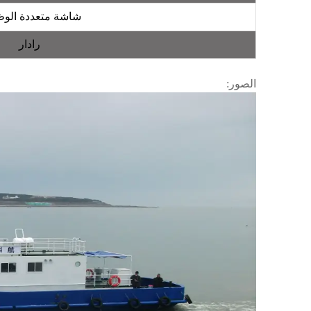
شاشة متعددة الو
رادار
الصور: