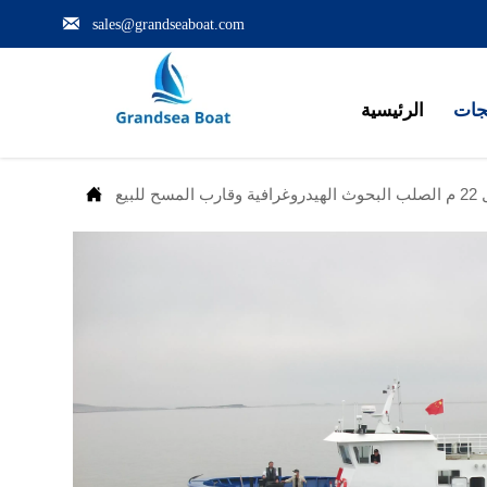

sales@grandseaboat.com
جات
الرئيسية

ب المسح للبيع