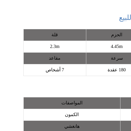
الحزم
قلة
2.3m
4.45m
سرعة
مقاعد
180 عقدة
7 أشخاص
المواصفات
الكمون
هانغشي