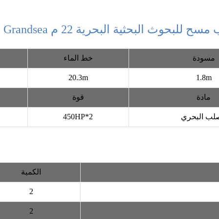
ح للبحوث البحثية البحرية 22 م Grandsea للبيع
مسودة
خط الماء
20.3m
1.8m
مادة
قوة
لب البحري
450HP*2
الكمية
2
2