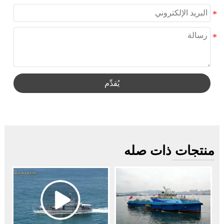
يُقدِّم
منتجات ذات صله