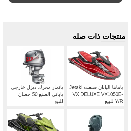
منتجات ذات صله
ياماها اليابان صنعت Jetski
يانمار محرك ديزل خارجي
VX DELUXE VX1050E-
ياباني الصنع 50 حصان
Y/R للبيع
للبيع