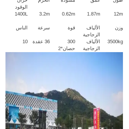
طول
عمق
مسودة
الحزم
خزان
الوقود
1400L
3.2m
0.62m
1.87m
12m
وزن
الألياف
قوة
سرعة
الناس
الزجاجية
3500kg
الألياف
300
36 عقدة
10
الزجاجية
حصان*2