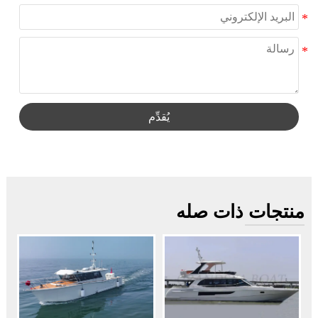
يُقدِّم
منتجات ذات صله