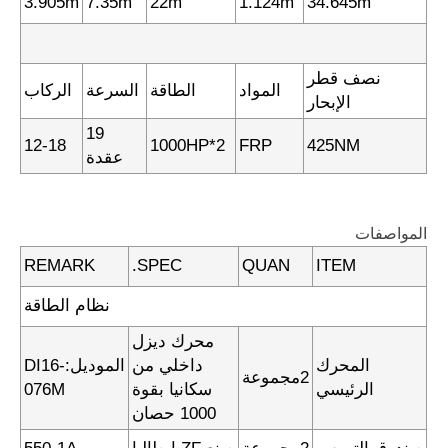
3.905m
7.35m
22m
1.124m
34.645m
نصف قطر
المواد
الطاقة
السرعة
الركاب
الإبحار
19
12-18
1000HP*2
FRP
425NM
عقدة
المواصفات
REMARK
SPEC.
QUAN
ITEM
نظام الطاقة
محرك ديزل
المحرك
داخلي من
الموديل:DI16-
2مجموعة
الرئيسي
سكانيا بقوة
076M
1000 حصان