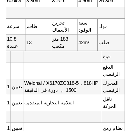
600kw
3.80m
8.20m
4.50m
26.80m
سعة
تخزين
مواد
طاقم
سرعة
الوقود
الأسماك
183 متر
10.8
صلب
42m³
13
مكعب
عقدة
قوة
الدفع
الرئيسي
المحرك
Weichai / X6170ZC818-5，818HP
تعيين
1
الرئيسي
， 1500 دورة في الدقيقة
ناقل
العلامة التجارية المتقدمة
تعيين
1
الحركة
نظام رمح
تعيين
1