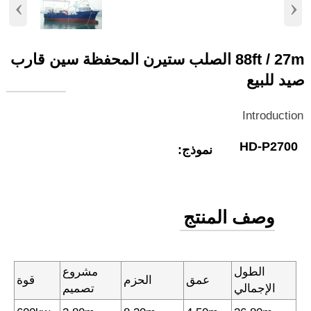
‹
›
88ft / 27m الصلب ستيرن المحفظة سين قارب
صيد للبيع
Introduction
HD-P2700
نموذج:
وصف المنتج
الطول
مشروع
عمق
الحزم
قوة
الإجمالي
تصميم