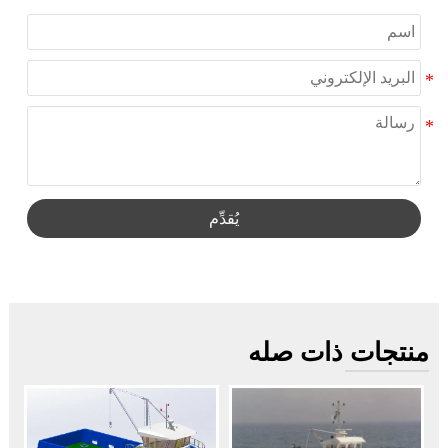
يُقدِّم
منتجات ذات صله