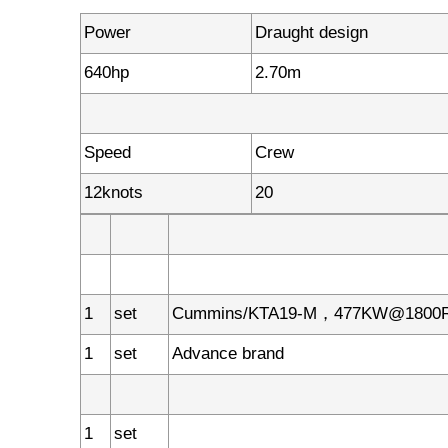
Power
Draught design
640hp
2.70m
Speed
Crew
12knots
20
1
set
Cummins/KTA19-M，477KW@1800
1
set
Advance brand
1
set