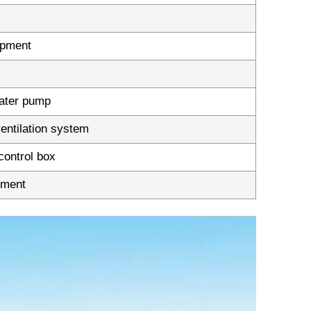
ipment
water pump
entilation system
control box
pment