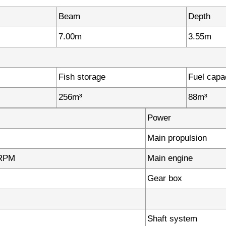
Beam
Depth
7.00m
3.55m
Fish storage
Fuel capa
256m³
88m³
Power
Main propulsion
RPM
Main engine
Gear box
Shaft system