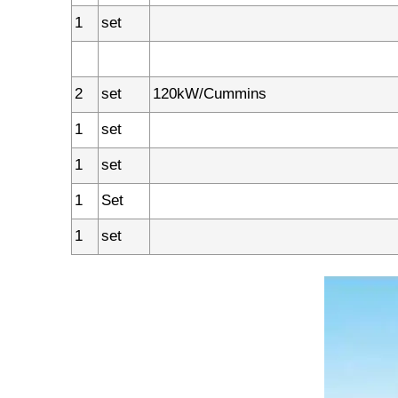
1
set
2
set
120kW/Cummins
1
set
1
set
1
Set
1
set