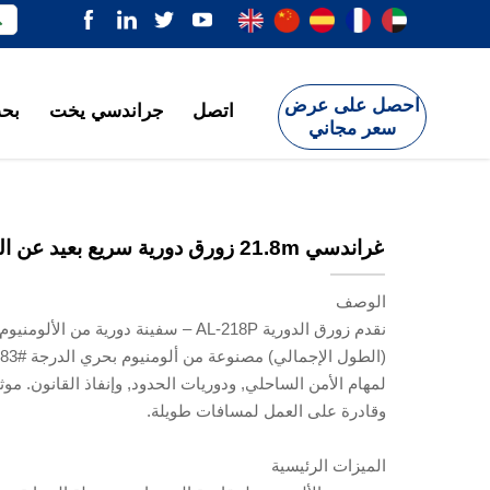

احصل على عرض
اتصل
جراندسي يخت
بحث
سعر مجاني
غراندسي 21.8m زورق دورية سريع بعيد عن الشاطئ
الوصف
لمهام الأمن الساحلي, ودوريات الحدود, وإنفاذ القانون. موث
وقادرة على العمل لمسافات طويلة.
الميزات الرئيسية