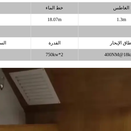
الغاطس
خط الماء
18.07m
1.3m
طاق الإبحار
القدرة
الس
s
750kw*2
400NM@18kn