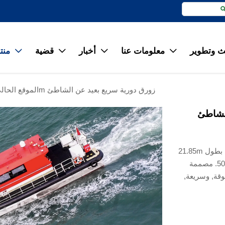
 وتطوير
معلومات عنا
أخبار
قضية
منت




غراندسي 21.8m زورق دورية سريع بعيد عن الشاطئ
الموقع الحال
نقدم زورق الدورية AL-218P – سفينة دورية من الألومنيوم بطول 21.85m
(الطول الإجمالي) مصنوعة من ألومنيوم بحري الدرجة #5083. مصممة
وقة, وسريعة,