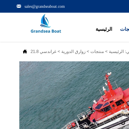

sales@grandseaboat.com
جات
الرئيسية

ي:
الرئيسية
>
منتجات
>
زوارق الدورية
>