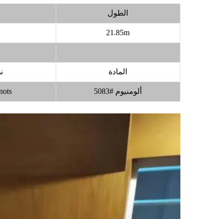
الطول
21.85m
المادة
ن
ألومنيوم #5083
ots