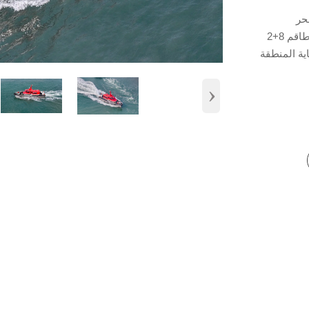
حر
م 8+2
ية المنطقة
›