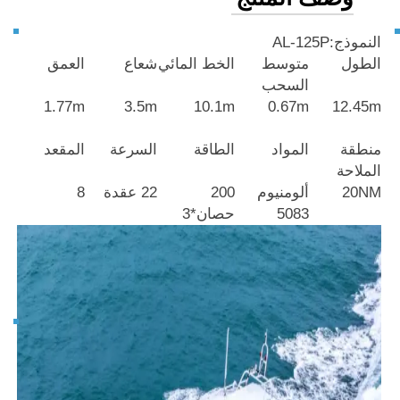
النموذج:AL-125P
الطول
متوسط
الخط المائي
شعاع
العمق
السحب
1.77m
3.5m
10.1m
0.67m
12.45m
منطقة
المواد
الطاقة
السرعة
المقعد
الملاحة
20NM
ألومنيوم
200
22 عقدة
8
5083
حصان*3