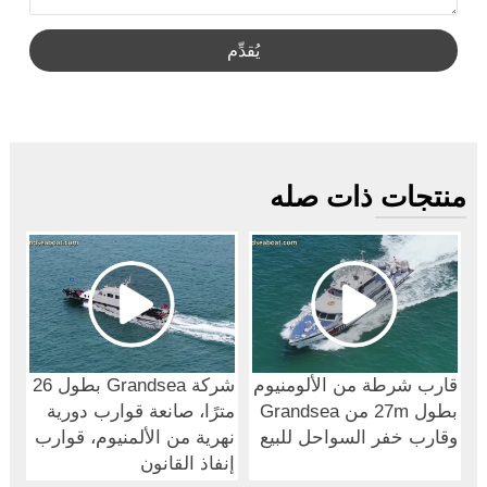
يُقدِّم
منتجات ذات صله
قارب شرطة من الألومنيوم
شركة Grandsea بطول 26
بطول 27m من Grandsea
مترًا، صانعة قوارب دورية
وقارب خفر السواحل للبيع
نهرية من الألمنيوم، قوارب
إنفاذ القانون